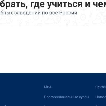
ать, где учиться и че
ебных заведений по все России
МВА
Рейти
Профессиональные курсы
Новос