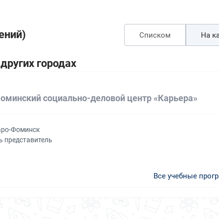
ений)
Списком
На ка
других городах
оминский социально-деловой центр «Карьера»
Наро-Фоминск
ь представитель
Все учебные прог