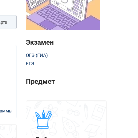
рте
Экзамен
ОГЭ (ГИА)
ЕГЭ
Предмет
раммы