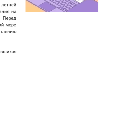
летней
ания на
. Перед
ой мере
еплению
ившихся