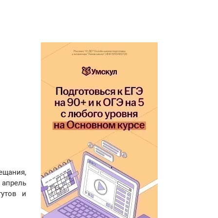
ещания,
 апрель
тутов и